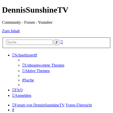
DennisSunshineTV
Community - Forum - Youtuber
Zum Inhalt
Erweiterte
Suche
Suche
Schnellzugriff
Unbeantwortete Themen
Aktive Themen
Suche
FAQ
Anmelden
Forum von DennisSunshineTV
Foren-Übersicht
Suche