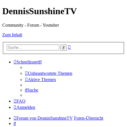
DennisSunshineTV
Community - Forum - Youtuber
Zum Inhalt
Erweiterte
Suche
Suche
Schnellzugriff
Unbeantwortete Themen
Aktive Themen
Suche
FAQ
Anmelden
Forum von DennisSunshineTV
Foren-Übersicht
Suche