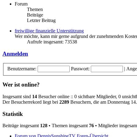
Forum
Themen
Beiträge
Letzter Beitrag
freiwillige finanzielle Unterstützung
Wer möchte, kann mir gerne aufgrund der zunehmenden Kosten e
Aufrufe insgesamt: 73538
Anmelden
Benutzername:
Passwort:
|
Ange
Wer ist online?
Insgesamt sind
14
Besucher online :: 0 sichtbare Mitglieder, 0 unsich
Der Besucherrekord liegt bei
2289
Besuchern, die am Donnerstag 14. 
Statistik
Beiträge insgesamt
128
• Themen insgesamt
76
• Mitglieder insgesa
Forum von DennisSunshineTV
Foren-Übersicht