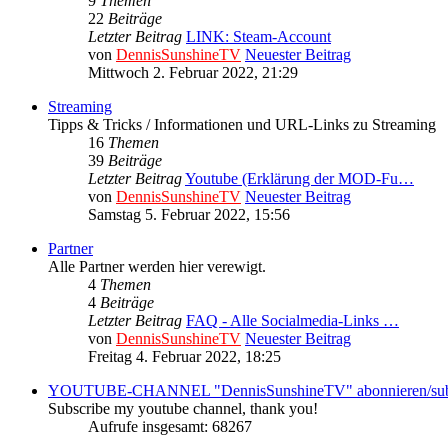
9
Themen
22
Beiträge
Letzter Beitrag
LINK: Steam-Account
von
DennisSunshineTV
Neuester Beitrag
Mittwoch 2. Februar 2022, 21:29
Streaming
Tipps & Tricks / Informationen und URL-Links zu Streaming
16
Themen
39
Beiträge
Letzter Beitrag
Youtube (Erklärung der MOD-Fu…
von
DennisSunshineTV
Neuester Beitrag
Samstag 5. Februar 2022, 15:56
Partner
Alle Partner werden hier verewigt.
4
Themen
4
Beiträge
Letzter Beitrag
FAQ - Alle Socialmedia-Links …
von
DennisSunshineTV
Neuester Beitrag
Freitag 4. Februar 2022, 18:25
YOUTUBE-CHANNEL "DennisSunshineTV" abonnieren/subs
Subscribe my youtube channel, thank you!
Aufrufe insgesamt: 68267