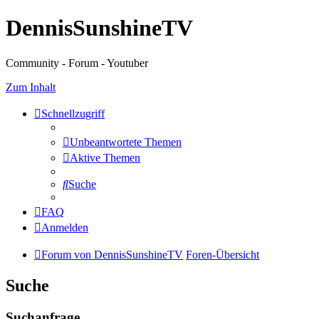
DennisSunshineTV
Community - Forum - Youtuber
Zum Inhalt
Schnellzugriff
Unbeantwortete Themen
Aktive Themen
Suche
FAQ
Anmelden
Forum von DennisSunshineTV
Foren-Übersicht
Suche
Suchanfrage