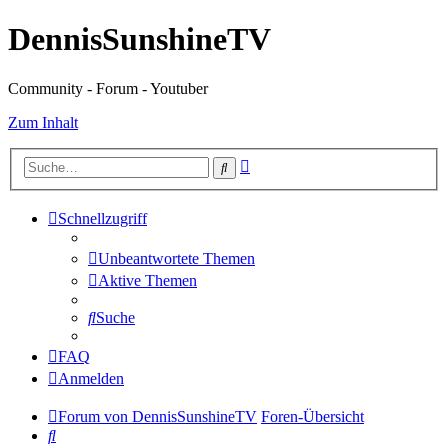
DennisSunshineTV
Community - Forum - Youtuber
Zum Inhalt
Erweiterte
Suche
Suche
Schnellzugriff
Unbeantwortete Themen
Aktive Themen
Suche
FAQ
Anmelden
Forum von DennisSunshineTV
Foren-Übersicht
Suche