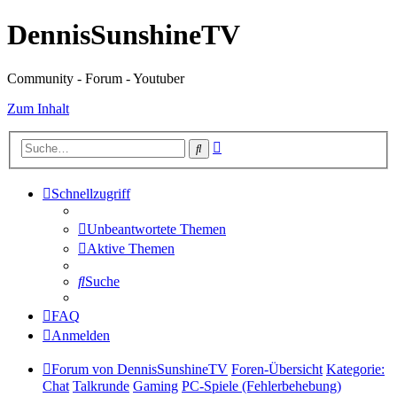
DennisSunshineTV
Community - Forum - Youtuber
Zum Inhalt
Erweiterte
Suche
Suche
Schnellzugriff
Unbeantwortete Themen
Aktive Themen
Suche
FAQ
Anmelden
Forum von DennisSunshineTV
Foren-Übersicht
Kategorie:
Chat
Talkrunde
Gaming
PC-Spiele (Fehlerbehebung)