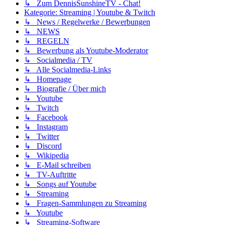
↳ Zum DennisSunshineTV - Chat!
Kategorie: Streaming | Youtube & Twitch
↳ News / Regelwerke / Bewerbungen
↳ NEWS
↳ REGELN
↳ Bewerbung als Youtube-Moderator
↳ Socialmedia / TV
↳ Alle Socialmedia-Links
↳ Homepage
↳ Biografie / Über mich
↳ Youtube
↳ Twitch
↳ Facebook
↳ Instagram
↳ Twitter
↳ Discord
↳ Wikipedia
↳ E-Mail schreiben
↳ TV-Auftritte
↳ Songs auf Youtube
↳ Streaming
↳ Fragen-Sammlungen zu Streaming
↳ Youtube
↳ Streaming-Software