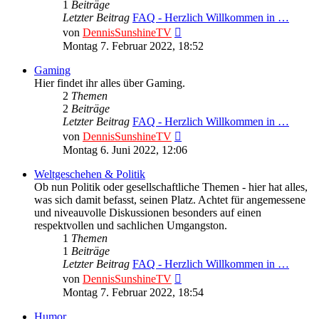
1
Beiträge
Letzter Beitrag
FAQ - Herzlich Willkommen in …
Neuester
von
DennisSunshineTV
Beitrag
Montag 7. Februar 2022, 18:52
Gaming
Hier findet ihr alles über Gaming.
2
Themen
2
Beiträge
Letzter Beitrag
FAQ - Herzlich Willkommen in …
Neuester
von
DennisSunshineTV
Beitrag
Montag 6. Juni 2022, 12:06
Weltgeschehen & Politik
Ob nun Politik oder gesellschaftliche Themen - hier hat alles,
was sich damit befasst, seinen Platz. Achtet für angemessene
und niveauvolle Diskussionen besonders auf einen
respektvollen und sachlichen Umgangston.
1
Themen
1
Beiträge
Letzter Beitrag
FAQ - Herzlich Willkommen in …
Neuester
von
DennisSunshineTV
Beitrag
Montag 7. Februar 2022, 18:54
Humor