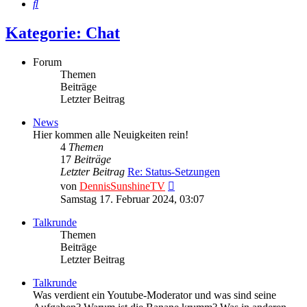
Suche
Kategorie: Chat
Forum
Themen
Beiträge
Letzter Beitrag
News
Hier kommen alle Neuigkeiten rein!
4
Themen
17
Beiträge
Letzter Beitrag
Re: Status-Setzungen
Neuester
von
DennisSunshineTV
Beitrag
Samstag 17. Februar 2024, 03:07
Talkrunde
Themen
Beiträge
Letzter Beitrag
Talkrunde
Was verdient ein Youtube-Moderator und was sind seine