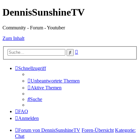
DennisSunshineTV
Community - Forum - Youtuber
Zum Inhalt
Erweiterte
Suche
Suche
Schnellzugriff
Unbeantwortete Themen
Aktive Themen
Suche
FAQ
Anmelden
Forum von DennisSunshineTV
Foren-Übersicht
Kategorie:
Chat