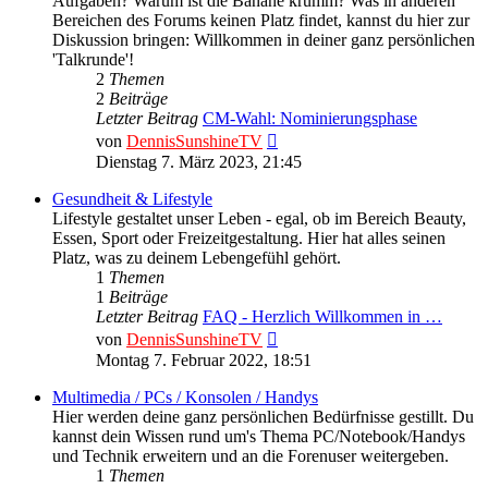
Aufgaben? Warum ist die Banane krumm? Was in anderen
Bereichen des Forums keinen Platz findet, kannst du hier zur
Diskussion bringen: Willkommen in deiner ganz persönlichen
'Talkrunde'!
2
Themen
2
Beiträge
Letzter Beitrag
CM-Wahl: Nominierungsphase
Neuester
von
DennisSunshineTV
Beitrag
Dienstag 7. März 2023, 21:45
Gesundheit & Lifestyle
Lifestyle gestaltet unser Leben - egal, ob im Bereich Beauty,
Essen, Sport oder Freizeitgestaltung. Hier hat alles seinen
Platz, was zu deinem Lebengefühl gehört.
1
Themen
1
Beiträge
Letzter Beitrag
FAQ - Herzlich Willkommen in …
Neuester
von
DennisSunshineTV
Beitrag
Montag 7. Februar 2022, 18:51
Multimedia / PCs / Konsolen / Handys
Hier werden deine ganz persönlichen Bedürfnisse gestillt. Du
kannst dein Wissen rund um's Thema PC/Notebook/Handys
und Technik erweitern und an die Forenuser weitergeben.
1
Themen