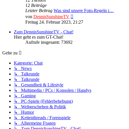
12
Themen
12
Beiträge
Letzter Beitrag
Was sind unsere Foto-Regeln i…
Neuester
von
DennisSunshineTV
Beitrag
Freitag 24. Februar 2023, 21:27
Zum DennisSunshineTV - Chat!
Hier geht es zum GT-Chat!
Aufrufe insgesamt: 73692
Gehe zu
Kategorie: Chat
↳ News
↳ Talkrunde
↳ Talkrunde
↳ Gesundheit & Lifestyle
↳ Multimedia / PCs / Konsolen / Handys
↳ Gaming
↳ PC-Spiele (Fehlerbehebung)
↳ Weltgeschehen & Politik
↳ Humor
↳ Kettenthreads / Forenspiele
↳ Allgemeine Fragen
↳ Zum DennisSunshineTV - Chat!