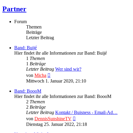
Partner
Forum
Themen
Beiträge
Letzter Beitrag
Band: Buijé
Hier findet ihr alle Informationen zur Band: Buijé
1
Themen
1
Beiträge
Letzter Beitrag
Wer sind wir?
Neuester
von
Micha
Beitrag
Mittwoch 1. Januar 2020, 21:10
Band: BoooM
Hier findet ihr alle Informationen zur Band: BoooM
2
Themen
2
Beiträge
Letzter Beitrag
Kontakt / Buisness - Email-Ad…
Neuester
von
DennisSunshineTV
Beitrag
Dienstag 25. Januar 2022, 21:18