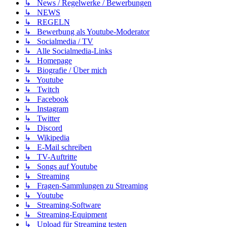
↳ News / Regelwerke / Bewerbungen
↳ NEWS
↳ REGELN
↳ Bewerbung als Youtube-Moderator
↳ Socialmedia / TV
↳ Alle Socialmedia-Links
↳ Homepage
↳ Biografie / Über mich
↳ Youtube
↳ Twitch
↳ Facebook
↳ Instagram
↳ Twitter
↳ Discord
↳ Wikipedia
↳ E-Mail schreiben
↳ TV-Auftritte
↳ Songs auf Youtube
↳ Streaming
↳ Fragen-Sammlungen zu Streaming
↳ Youtube
↳ Streaming-Software
↳ Streaming-Equipment
↳ Upload für Streaming testen