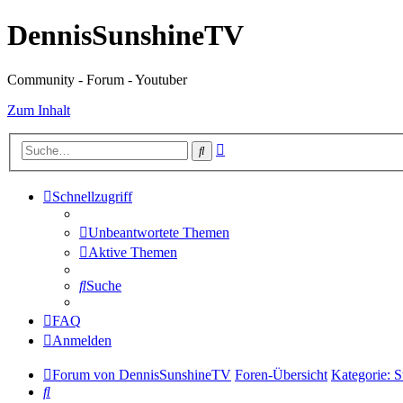
DennisSunshineTV
Community - Forum - Youtuber
Zum Inhalt
Erweiterte
Suche
Suche
Schnellzugriff
Unbeantwortete Themen
Aktive Themen
Suche
FAQ
Anmelden
Forum von DennisSunshineTV
Foren-Übersicht
Kategorie: 
Suche