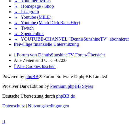
↳ Youtuber: MILE
↳ Homepage / Shop
↳ Instagram
↳ Youtube (MILE)
↳ Youtube (Mach Dich Raus Hier)
↳ Twitch
↳ Spendenlink
↳ YOUTUBE-CHANNEL "DennisSunshineTV" abonnieren/s
freiwillige finanzielle Unterstützung
Forum von DennisSunshineTV
Foren-Übersicht
Alle Zeiten sind
UTC+02:00
Alle Cookies löschen
Powered by
phpBB
® Forum Software © phpBB Limited
Prosilver Dark Edition by
Premium phpBB Styles
Deutsche Übersetzung durch
phpBB.de
Datenschutz
|
Nutzungsbedingungen