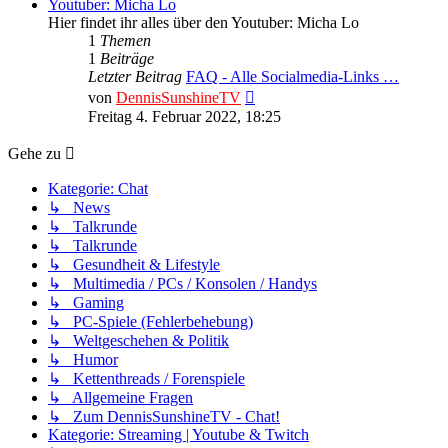
Youtuber: Micha Lo
Hier findet ihr alles über den Youtuber: Micha Lo
1
Themen
1
Beiträge
Letzter Beitrag
FAQ - Alle Socialmedia-Links …
Neuester
von
DennisSunshineTV
Beitrag
Freitag 4. Februar 2022, 18:25
Gehe zu
Kategorie: Chat
↳ News
↳ Talkrunde
↳ Talkrunde
↳ Gesundheit & Lifestyle
↳ Multimedia / PCs / Konsolen / Handys
↳ Gaming
↳ PC-Spiele (Fehlerbehebung)
↳ Weltgeschehen & Politik
↳ Humor
↳ Kettenthreads / Forenspiele
↳ Allgemeine Fragen
↳ Zum DennisSunshineTV - Chat!
Kategorie: Streaming | Youtube & Twitch