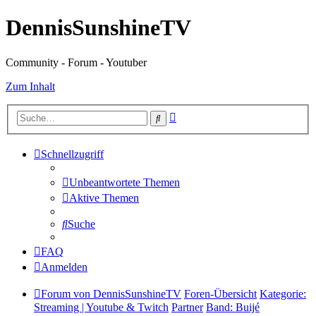
DennisSunshineTV
Community - Forum - Youtuber
Zum Inhalt
Erweiterte
Suche
Suche
Schnellzugriff
Unbeantwortete Themen
Aktive Themen
Suche
FAQ
Anmelden
Forum von DennisSunshineTV
Foren-Übersicht
Kategorie:
Streaming | Youtube & Twitch
Partner
Band: Buijé