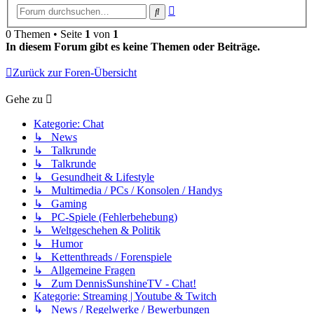
Erweiterte
Suche
Suche
0 Themen • Seite
1
von
1
In diesem Forum gibt es keine Themen oder Beiträge.
Zurück zur Foren-Übersicht
Gehe zu
Kategorie: Chat
↳ News
↳ Talkrunde
↳ Talkrunde
↳ Gesundheit & Lifestyle
↳ Multimedia / PCs / Konsolen / Handys
↳ Gaming
↳ PC-Spiele (Fehlerbehebung)
↳ Weltgeschehen & Politik
↳ Humor
↳ Kettenthreads / Forenspiele
↳ Allgemeine Fragen
↳ Zum DennisSunshineTV - Chat!
Kategorie: Streaming | Youtube & Twitch
↳ News / Regelwerke / Bewerbungen