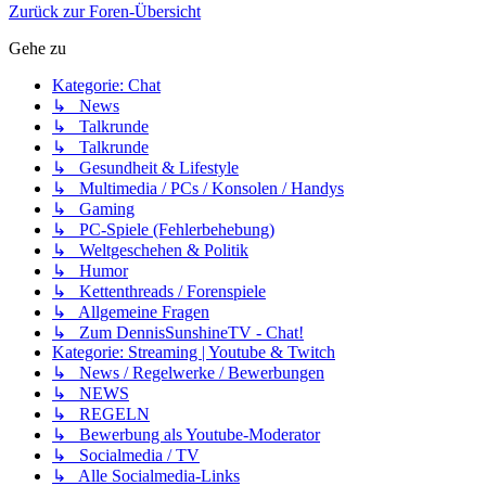
Zurück zur Foren-Übersicht
Gehe zu
Kategorie: Chat
↳ News
↳ Talkrunde
↳ Talkrunde
↳ Gesundheit & Lifestyle
↳ Multimedia / PCs / Konsolen / Handys
↳ Gaming
↳ PC-Spiele (Fehlerbehebung)
↳ Weltgeschehen & Politik
↳ Humor
↳ Kettenthreads / Forenspiele
↳ Allgemeine Fragen
↳ Zum DennisSunshineTV - Chat!
Kategorie: Streaming | Youtube & Twitch
↳ News / Regelwerke / Bewerbungen
↳ NEWS
↳ REGELN
↳ Bewerbung als Youtube-Moderator
↳ Socialmedia / TV
↳ Alle Socialmedia-Links