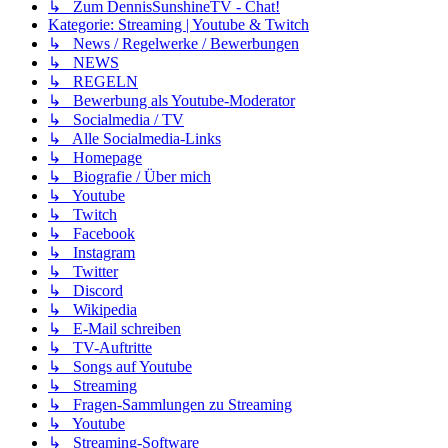
↳ Zum DennisSunshineTV - Chat!
Kategorie: Streaming | Youtube & Twitch
↳ News / Regelwerke / Bewerbungen
↳ NEWS
↳ REGELN
↳ Bewerbung als Youtube-Moderator
↳ Socialmedia / TV
↳ Alle Socialmedia-Links
↳ Homepage
↳ Biografie / Über mich
↳ Youtube
↳ Twitch
↳ Facebook
↳ Instagram
↳ Twitter
↳ Discord
↳ Wikipedia
↳ E-Mail schreiben
↳ TV-Auftritte
↳ Songs auf Youtube
↳ Streaming
↳ Fragen-Sammlungen zu Streaming
↳ Youtube
↳ Streaming-Software