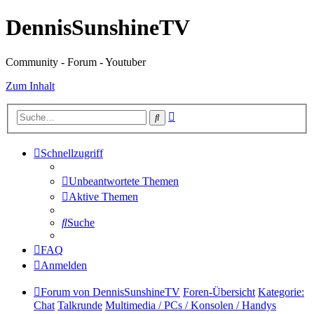
DennisSunshineTV
Community - Forum - Youtuber
Zum Inhalt
Erweiterte
Suche
Suche
Schnellzugriff
Unbeantwortete Themen
Aktive Themen
Suche
FAQ
Anmelden
Forum von DennisSunshineTV
Foren-Übersicht
Kategorie:
Chat
Talkrunde
Multimedia / PCs / Konsolen / Handys