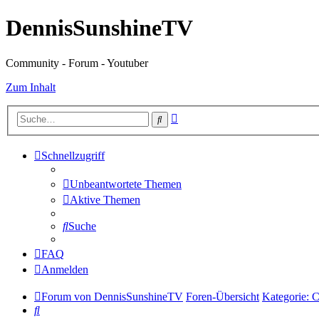
DennisSunshineTV
Community - Forum - Youtuber
Zum Inhalt
Erweiterte
Suche
Suche
Schnellzugriff
Unbeantwortete Themen
Aktive Themen
Suche
FAQ
Anmelden
Forum von DennisSunshineTV
Foren-Übersicht
Kategorie: C
Suche