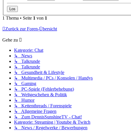
1 Thema • Seite
1
von
1
Zurück zur Foren-Übersicht
Gehe zu
Kategorie: Chat
↳ News
↳ Talkrunde
↳ Talkrunde
↳ Gesundheit & Lifestyle
↳ Multimedia / PCs / Konsolen / Handys
↳ Gaming
↳ PC-Spiele (Fehlerbehebung)
↳ Weltgeschehen & Politik
↳ Humor
↳ Kettenthreads / Forenspiele
↳ Allgemeine Fragen
↳ Zum DennisSunshineTV - Chat!
Kategorie: Streaming | Youtube & Twitch
↳ News / Regelwerke / Bewerbungen