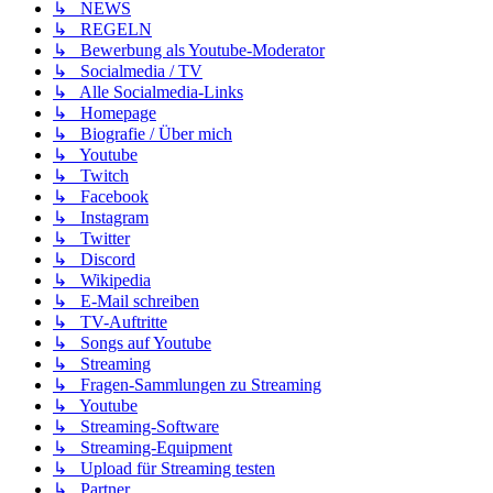
↳ NEWS
↳ REGELN
↳ Bewerbung als Youtube-Moderator
↳ Socialmedia / TV
↳ Alle Socialmedia-Links
↳ Homepage
↳ Biografie / Über mich
↳ Youtube
↳ Twitch
↳ Facebook
↳ Instagram
↳ Twitter
↳ Discord
↳ Wikipedia
↳ E-Mail schreiben
↳ TV-Auftritte
↳ Songs auf Youtube
↳ Streaming
↳ Fragen-Sammlungen zu Streaming
↳ Youtube
↳ Streaming-Software
↳ Streaming-Equipment
↳ Upload für Streaming testen
↳ Partner